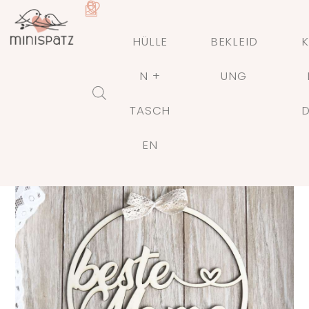
HÜLLE
BEKLEID
K
N +
UNG
TASCH
🔍
EN