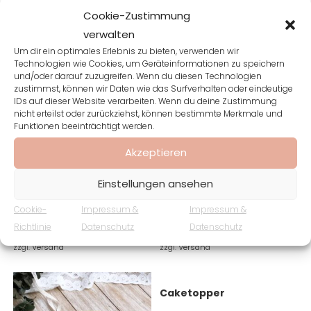
Cookie-Zustimmung
verwalten
Durchmesser 23 cm
Um dir ein optimales Erlebnis zu bieten, verwenden wir
Technologien wie Cookies, um Geräteinformationen zu speichern
und/oder darauf zuzugreifen. Wenn du diesen Technologien
zustimmst, können wir Daten wie das Surfverhalten oder eindeutige
IDs auf dieser Website verarbeiten. Wenn du deine Zustimmung
Ähnliche Produkte
nicht erteilst oder zurückziehst, können bestimmte Merkmale und
Funktionen beeinträchtigt werden.
Akzeptieren
Adventskalender
Osteranhänger
Einstellungen ansehen
33,00
€
9,50
€
Cookie-
Impressum &
Impressum &
Richtlinie
Datenschutz
Datenschutz
Enthält 19% MwSt.
Enthält 19% MwSt.
zzgl.
Versand
zzgl.
Versand
Caketopper