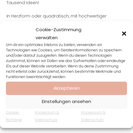
Tausend Ideen!
In Herzform oder quadratisch, mit hochwertiger
Holzaufbewahrung!
Cookie-Zustimmung
verwalten
Um dir ein optimales Erlebnis zu bieten, verwenden wir
Ahornholz
Technologien wie Cookies, um Geräteinformationen zu speichern
und/oder darauf zuzugreifen. Wenn du diesen Technologien
zustimmst, können wir Daten wie das Surfverhalten oder eindeutige
Speicher: 16 GB
IDs auf dieser Website verarbeiten. Wenn du deine Zustimmung
nicht erteilst oder zurückziehst, können bestimmte Merkmale und
Marke: A Plus
Funktionen beeinträchtigt werden.
Akzeptieren
Schnittstelle: USB 2.0, USB 1.1
Einstellungen ansehen
Holzbox quadratisch: 5,1 cm x 2,5 bx 8 cm
Cookie-
Impressum &
Impressum &
Herz in Holzbox: 17,5x 11,6 x 9,8 cm
Richtlinie
Datenschutz
Datenschutz