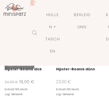
HÜLLE
BEKLEID
K
N +
UNG
TASCH
D
EN
NICHT VORRÄTIG
Hipster-Beanie dick
Hipster-Beanie dünn
19,00
€
23,00
€
24,00
€
Enthält 19% MwSt.
Enthält 19% MwSt.
zzgl.
Versand
zzgl.
Versand