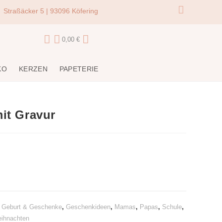
Straßäcker 5 | 93096 Köfering
0,00
€
KO
KERZEN
PAPETERIE
it Gravur
,
Geburt & Geschenke
,
Geschenkideen
,
Mamas
,
Papas
,
Schule
,
ihnachten