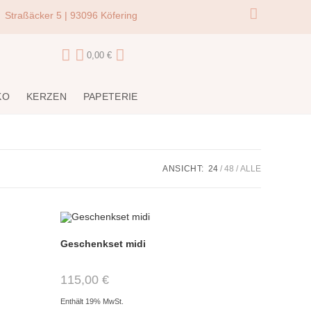
Straßäcker 5 | 93096 Köfering
0,00
€
KO
KERZEN
PAPETERIE
ANSICHT:
24
48
ALLE
Geschenkset midi
115,00
€
Enthält 19% MwSt.