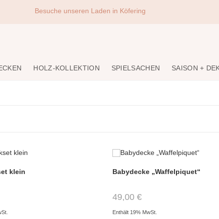
Besuche unseren Laden in Köfering
DECKEN
HOLZ-KOLLEKTION
SPIELSACHEN
SAISON + DE
t klein
Babydecke „Waffelpiquet“
49,00
€
wSt.
Enthält 19% MwSt.