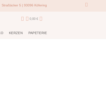
Straßäcker 5 | 93096 Köfering
0,00
€
KO
KERZEN
PAPETERIE