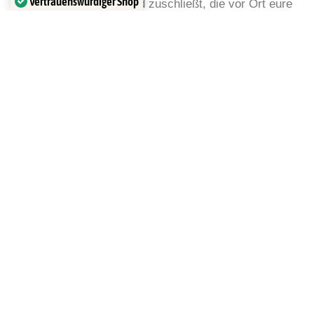
Vertrauenswürdiger Shop
aufsperrt und zuschließt, die vor Ort eure
Verifiziert von: Trustindex
Produkte personalisiert, euch berät und
abkassiert. Nebenbei ist sie ein echter
Tausendsassa! Sie kann sticken, plotten,
nähen, beherrscht den Laser und findet für
jedes Problem eine Lösung
ANNIKA
ist eine echte Virtu
Spielend leicht bedi
gleichzeitig, zauber
andere Tierchen auf
Mutterpässe und ka