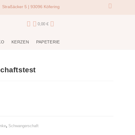
Straßäcker 5 | 93096 Köfering
0,00
€
KO
KERZEN
PAPETERIE
chaftstest
nke
,
Schwangerschaft