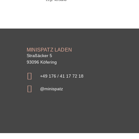
MINISPATZ LADEN
Straßäcker 5
93096 Köfering
+49 176 / 41 17 72 18
@minispatz