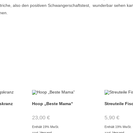
triche, also den positiven Schwangerschaftstest, wunderbar sehen kan
men.
gskranz
Hoop „Beste Mama“
Streuteile Fis
23,00
€
5,90
€
Enthält 19% MwSt.
Enthält 19% MwSt.
zzgl.
Versand
zzgl.
Versand