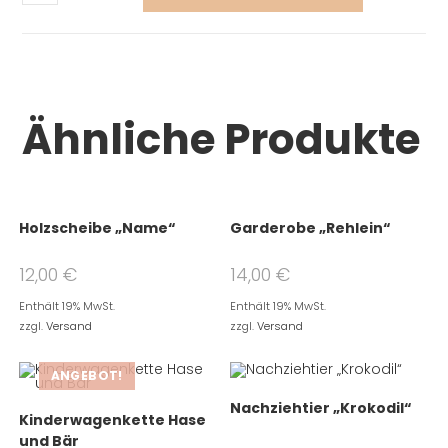
Ähnliche Produkte
Holzscheibe „Name“
Garderobe „Rehlein“
12,00
€
14,00
€
Enthält 19% MwSt.
Enthält 19% MwSt.
zzgl.
Versand
zzgl.
Versand
ANGEBOT!
Nachziehtier „Krokodil“
Kinderwagenkette Hase
und Bär