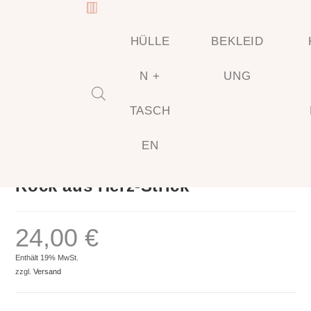
HÜLLE
BEKLEID
N +
UNG
TASCH
🔍
EN
Previous
Next
Rock aus Herz-Strick
24,00
€
Enthält 19% MwSt.
zzgl.
Versand