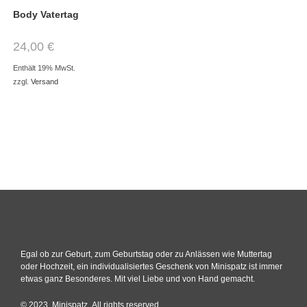
Body Vatertag
24,00
€
Enthält 19% MwSt.
zzgl.
Versand
Egal ob zur Geburt, zum Geburtstag oder zu Anlässen wie Muttertag
oder Hochzeit, ein individualisiertes Geschenk von Minispatz ist immer
etwas ganz Besonderes. Mit viel Liebe und von Hand gemacht.
© 2023, Minispatz. All rights reserved.