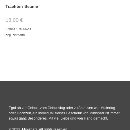
Trachten-Beanie
18,00
€
Enthält 19% MwSt.
zzgl.
Versand
Egal ob zur Geburt, zum Geburtstag oder zu Anlässen wie Muttertag
oder Hochzeit, ein individualisiertes Geschenk von Minispatz ist immer
etwas ganz Besonderes. Mit viel Liebe und von Hand gemacht.
© 2023, Minispatz. All rights reserved.