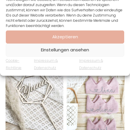
und/oder darauf zuzugreifen. Wenn du diesen Technologien
zustimmst, können wir Daten wie das Surfverhalten oder eindeutige
IDs auf dieser Website verarbeiten. Wenn du deine Zustimmung
Text und Illustration sind variabel ! Sprecht uns an!
nicht erteilst oder zurückziehst, können bestimmte Merkmale und
Funktionen beeinträchtigt werden.
Akzeptieren
Ähnliche Produkte
Einstellungen ansehen
Cookie-
Impressum &
Impressum &
Richtlinie
Datenschutz
Datenschutz