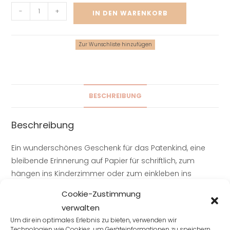
-
+
IN DEN WARENKORB
Zur Wunschliste hinzufügen
BESCHREIBUNG
Beschreibung
Ein wunderschönes Geschenk für das Patenkind, eine
bleibende Erinnerung auf Papier für schriftlich, zum
hängen ins Kinderzimmer oder zum einkleben ins
Fotoalbum, zum zusammen rollen und aufbewahren in
Cookie-Zustimmung
der Erinnerungskiste und zum Andenken an einen
verwalten
wunderschönen Tag…
Um dir ein optimales Erlebnis zu bieten, verwenden wir
Technologien wie Cookies, um Geräteinformationen zu speichern