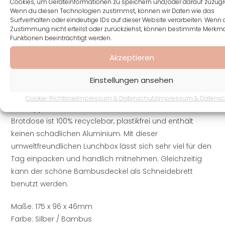
Papas, Opas, etc….
Cookies, um Geräteinformationen zu speichern und/oder darauf zuzugre
Wenn du diesen Technologien zustimmst, können wir Daten wie das
Surfverhalten oder eindeutige IDs auf dieser Website verarbeiten. Wenn 
Zustimmung nicht erteilst oder zurückziehst, können bestimmte Merkm
Funktionen beeinträchtigt werden.
Diese hochwertige Qualitätsdose ist ein perfekter
Akzeptieren
Begleiter für den Alltag. Für leckere Mahlzeiten oder den
nächsten Lebensmitteleinkauf, lässt sich diese leichte
Einstellungen ansehen
und robuste Weißblech Dose optimal nutzen. Der
schöne Bambusdeckel lässt sich optimal mit
Cookie-Richtlinie
Impressum & Datenschutz
Impressum & Datensc
Schnappverschlüssen and den Seiten schließen. Diese
Brotdose ist 100% recyclebar, plastikfrei und enthält
keinen schädlichen Aluminium. Mit dieser
umweltfreundlichen Lunchbox lässt sich sehr viel für den
Tag einpacken und handlich mitnehmen. Gleichzeitig
kann der schöne Bambusdeckel als Schneidebrett
benutzt werden.
Maße: 175 x 96 x 46mm
Farbe: Silber / Bambus