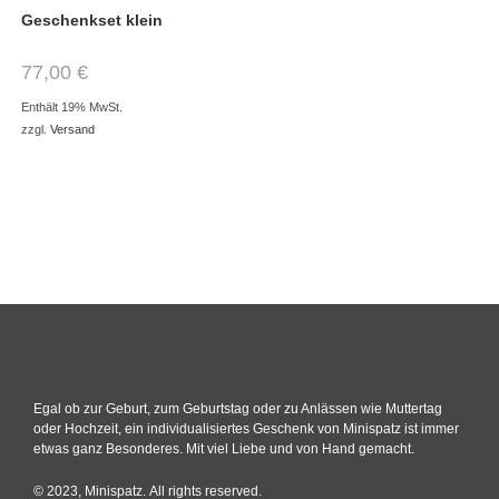
Geschenkset klein
77,00
€
Enthält 19% MwSt.
zzgl.
Versand
Egal ob zur Geburt, zum Geburtstag oder zu Anlässen wie Muttertag
oder Hochzeit, ein individualisiertes Geschenk von Minispatz ist immer
etwas ganz Besonderes. Mit viel Liebe und von Hand gemacht.
© 2023, Minispatz. All rights reserved.