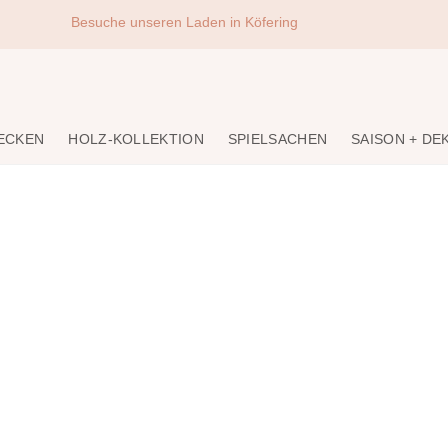
Besuche unseren Laden in Köfering
DECKEN
HOLZ-KOLLEKTION
SPIELSACHEN
SAISON + DE
en und Kleidung