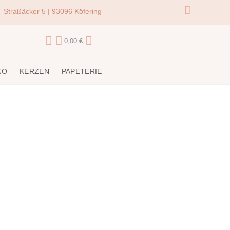
Straßäcker 5 | 93096 Köfering
0,00
€
KO
KERZEN
PAPETERIE