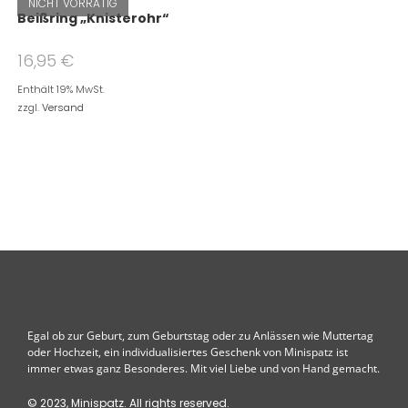
NICHT VORRÄTIG
Beißring „Knisterohr“
16,95
€
Enthält 19% MwSt.
zzgl.
Versand
Egal ob zur Geburt, zum Geburtstag oder zu Anlässen wie Muttertag
oder Hochzeit, ein individualisiertes Geschenk von Minispatz ist
immer etwas ganz Besonderes. Mit viel Liebe und von Hand gemacht.
© 2023, Minispatz. All rights reserved.