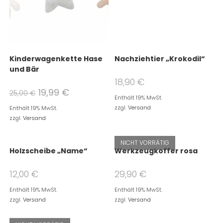
Kinderwagenkette Hase
Nachziehtier „Krokodil“
und Bär
18,90
€
19,99
€
25,00
€
Enthält 19% MwSt.
zzgl.
Versand
Enthält 19% MwSt.
zzgl.
Versand
NICHT VORRÄTIG
Holzscheibe „Name“
Werkzeugkoffer rosa
12,00
€
29,90
€
Enthält 19% MwSt.
Enthält 19% MwSt.
zzgl.
Versand
zzgl.
Versand