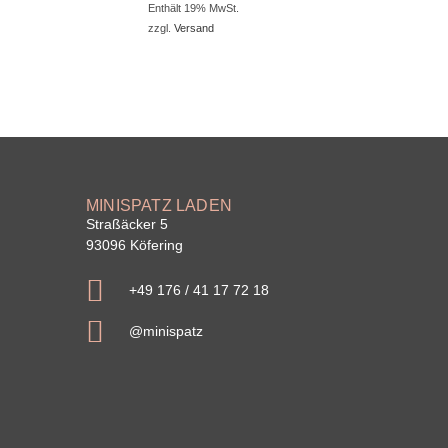
Enthält 19% MwSt.
zzgl.
Versand
MINISPATZ LADEN
Straßäcker 5
93096 Köfering
+49 176 / 41 17 72 18
@minispatz