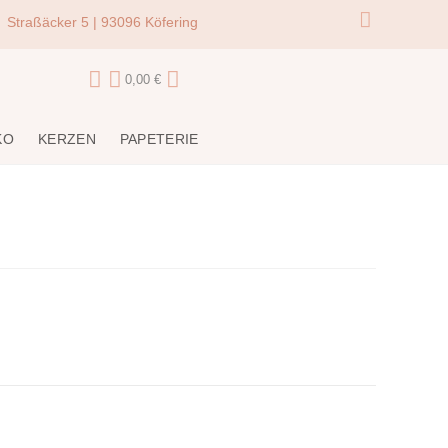
Straßäcker 5 | 93096 Köfering
0,00
€
KO
KERZEN
PAPETERIE