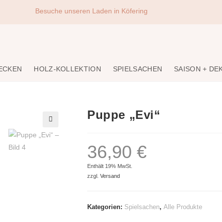
Besuche unseren Laden in Köfering
DECKEN
HOLZ-KOLLEKTION
SPIELSACHEN
SAISON + DE
Puppe „Evi“
🔍
36,90
€
Enthält 19% MwSt.
zzgl.
Versand
Kategorien:
Spielsachen
,
Alle Produkte