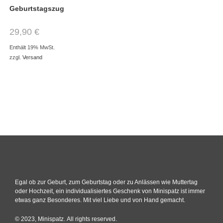
Geburtstagszug
29,90
€
Enthält 19% MwSt.
zzgl.
Versand
Egal ob zur Geburt, zum Geburtstag oder zu Anlässen wie Muttertag
oder Hochzeit, ein individualisiertes Geschenk von Minispatz ist immer
etwas ganz Besonderes. Mit viel Liebe und von Hand gemacht.
© 2023, Minispatz. All rights reserved.