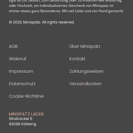
Egal ob zur Geburt, zum Geburtstag oder zu Anlässen wie Muttertag
oder Hochzeit, ein individualisiertes Geschenk von Minispatz ist
immer etwas ganz Besonderes. Mit viel Liebe und von Hand gemacht.
© 2023, Minispatz. All rights reserved.
AGB
Über Minispatz
Widerruf
Kontakt
Impressum
Zahlungsweisen
Datenschutz
Versandkosten
Cookie-Richtlinie
MINISPATZ LADEN
Straßäcker 5
93096 Köfering