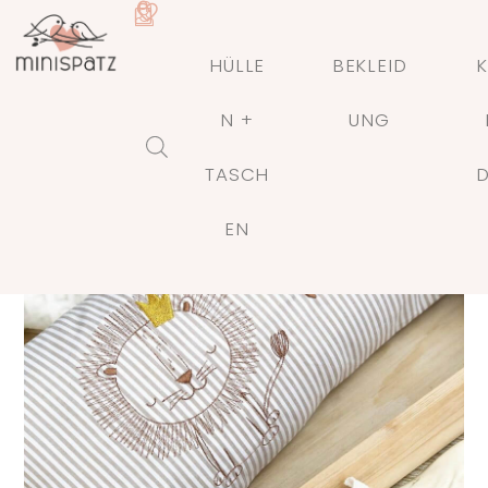
HÜLLE
BEKLEID
K
N +
UNG
TASCH
🔍
EN