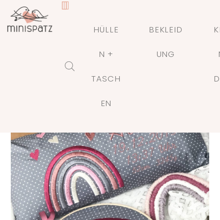
HÜLLE
BEKLEID
K
N +
UNG
TASCH
D
🔍
EN