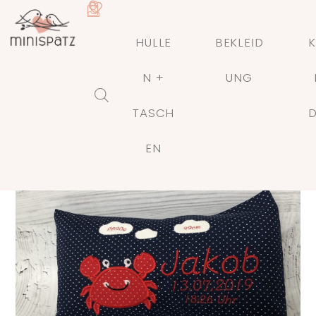
HÜLLE
BEKLEID
K
N +
UNG
TASCH
🔍
EN