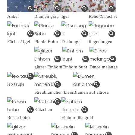
Anker
Blumen grau
Igel
Rehe & Füchse
Füchse/ Igel
Pferde Boho
Dschungel
Regenbogen
glitzer Einhorn
Einhorn bunt
Dinos melange
leo taupe
Streublümchen klein
Blumen auf altrosa
Kätzchen
Rosen boho
Einhorn lila gold