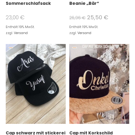
Sommerschlafsack
Beanie „Bär“
23,00
€
25,50
€
26,96
€
Enthält 19% MwSt.
Enthält 19% MwSt.
zzgl.
Versand
zzgl.
Versand
Cap schwarz mit stickerei
Cap mit Korkschild