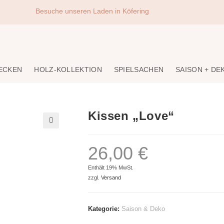
Besuche unseren Laden in Köfering
DECKEN
HOLZ-KOLLEKTION
SPIELSACHEN
SAISON + DE
Kissen „Love“
🔍
26,00
€
Enthält 19% MwSt.
zzgl.
Versand
Kategorie:
Saison & Deko