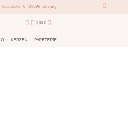
Straßäcker 5 | 93096 Köfering
0,00
€
KO
KERZEN
PAPETERIE