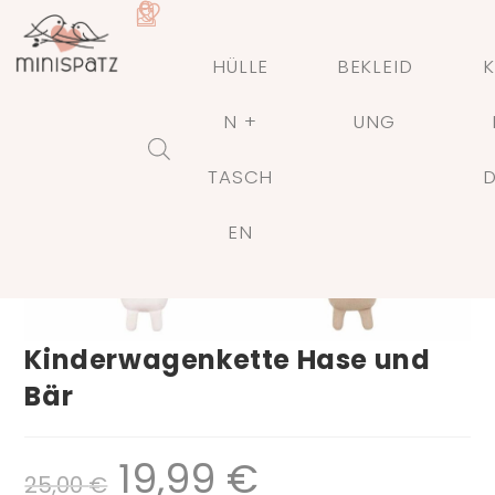
HÜLLE
BEKLEID
K
N +
UNG
ANGEBOT!
TASCH
🔍
EN
Kinderwagenkette Hase und
Bär
19,99
€
25,00
€