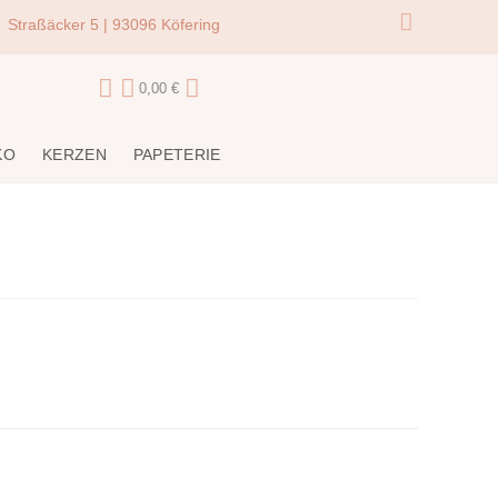
Straßäcker 5 | 93096 Köfering
0,00
€
KO
KERZEN
PAPETERIE