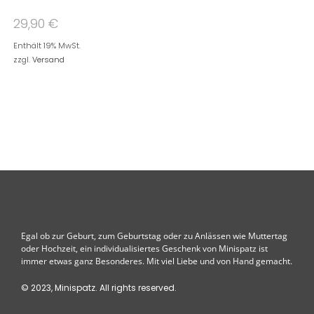
29,90
€
Enthält 19% MwSt.
zzgl.
Versand
Egal ob zur Geburt, zum Geburtstag oder zu Anlässen wie Muttertag
oder Hochzeit, ein individualisiertes Geschenk von Minispatz ist
immer etwas ganz Besonderes. Mit viel Liebe und von Hand gemacht.
© 2023, Minispatz. All rights reserved.